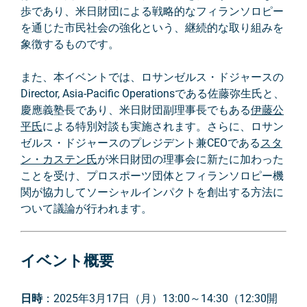
歩であり、米日財団による戦略的なフィランソロピー
を通じた市民社会の強化という、継続的な取り組みを
象徴するものです。
また、本イベントでは、ロサンゼルス・ドジャースの
Director, Asia-Pacific Operationsである佐藤弥生氏と、
慶應義塾長であり、米日財団副理事長でもある
伊藤公
平氏
による特別対談も実施されます。さらに、ロサン
ゼルス・ドジャースのプレジデント兼CEOである
スタ
ン・カステン氏
が米日財団の理事会に新たに加わった
ことを受け、プロスポーツ団体とフィランソロピー機
関が協力してソーシャルインパクトを創出する方法に
ついて議論が行われます。
イベント概要
日時
：2025年3月17日（月）13:00～14:30（12:30開