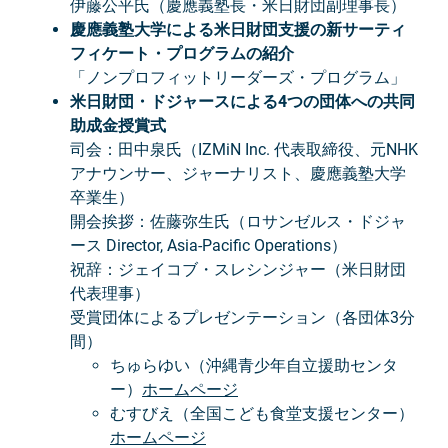
伊藤公平氏（慶應義塾長・米日財団副理事長）
慶應義塾大学による米日財団支援の新サーティ
フィケート・プログラムの紹介
「ノンプロフィットリーダーズ・プログラム」
米日財団・ドジャースによる4つの団体への共同
助成金授賞式
司会：田中泉氏（IZMiN Inc. 代表取締役、元NHK
アナウンサー、ジャーナリスト、慶應義塾大学
卒業生）
開会挨拶：佐藤弥生氏（ロサンゼルス・ドジャ
ース Director, Asia-Pacific Operations）
祝辞：ジェイコブ・スレシンジャー（米日財団
代表理事）
受賞団体によるプレゼンテーション（各団体3分
間）
ちゅらゆい（沖縄青少年自立援助センタ
ー）
ホームページ
むすびえ（全国こども食堂支援センター）
ホームページ