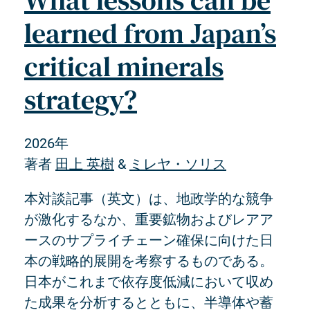
What lessons can be
learned from Japan’s
critical minerals
strategy?
2026年
著者
田上 英樹
&
ミレヤ・ソリス
本対談記事（英文）は、地政学的な競争
が激化するなか、重要鉱物およびレアア
ースのサプライチェーン確保に向けた日
本の戦略的展開を考察するものである。
日本がこれまで依存度低減において収め
た成果を分析するとともに、半導体や蓄