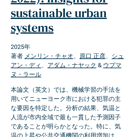
sustainable urban
systems
2025年
著者
メンリン・チャオ
、
原口 正彦
、
シュ
アン・ディ
、
アダム・ナヤック
&
ウプマ
ヌ・ラール
本論文（英文）では、機械学習の手法を
用いてニューヨーク市における犯罪の主
な要因を特定した。分析の結果、気温と
人流が市内全域で最も一貫した予測因子
であることが明らかとなった。特に、気
温の上昇や公共交通機関の利用増加は、