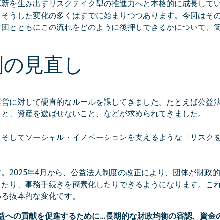
革新を生み出すリスクテイク型の推進力へと本格的に成長して
、そうした変化の多くはすでに始まりつつあります。今回はそ
財団とともにこの流れをどのように後押しできるかについて、
制の見直し
運営に対して硬直的なルールを課してきました。たとえば公益
こと、資産を遊ばせないこと、などが求められてきました。
、そしてソーシャル・イノベーションを支えるような「リスク
。2025年4月から、公益法人制度の改正により、団体が財政
したり、事務手続きを簡素化したりできるようになります。こ
わる抜本的な変化です。
益への貢献を促進するために…長期的な財政均衡の容認、資金