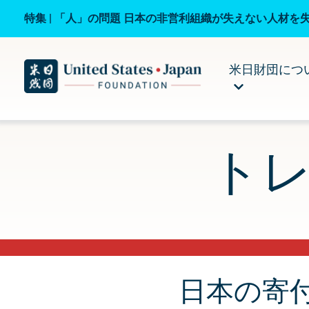
特集 | 「人」の問題 日本の非営利組織が失えない人材を
米日財団につ
ト
日本の寄