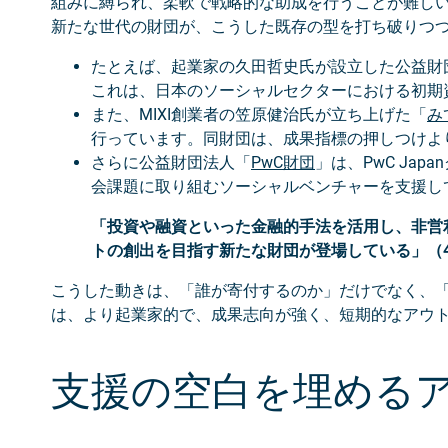
組みに縛られ、柔軟で戦略的な助成を行うことが難し
新たな世代の財団が、こうした既存の型を打ち破りつ
たとえば、起業家の久田哲史氏が設立した公益財
これは、日本のソーシャルセクターにおける初期
また、MIXI創業者の笠原健治氏が立ち上げた「
み
行っています。同財団は、成果指標の押しつけよ
さらに公益財団法人「
PwC財団
」は、PwC Ja
会課題に取り組むソーシャルベンチャーを支援し
「投資や融資といった金融的手法を活用し、非営
トの創出を目指す新たな財団が登場している」（4
こうした動きは、「誰が寄付するのか」だけでなく、
は、より起業家的で、成果志向が強く、短期的なアウ
支援の空白を埋める