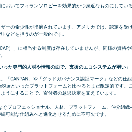
国においてフィランソロピーを効果的かつ身近なものにしてい
イザーの希少性が指摘されています。アメリカでは、認定を受
管理などを担うのが一般的です。
ilanthropy（CAP）」に相当する制度は存在していませんが、同様の
す。
いった専門的人材や情報の面で、支援のエコシステムが弱い」
ん。「
CANPAN
」や「
グッドガバナンス認証マーク
」などの仕組
rやGuideStarといったプラットフォームと比べるとまだ限定的で
るようにすることで、寄付者の意思決定を支えています。
なぐプロフェッショナル、人材、プラットフォーム、仲介組織
持続可能な仕組みへと進化させるために不可欠です。