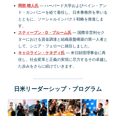
岡部 晴人氏
— ハーバード大学およびベイン・アン
ド・カンパニーを経て着任し、日本事務所
を率いる
とともに、ソーシャルインパクト戦略を推進しま
す。
スティーブン・D・ブルーム氏
— 国際非営利セク
ターにおける資金調達と組織基盤構築の第一人者と
して、シニア・フェローに就任しました。
キャロライン・ケネディ氏
— 米日財団理事会に再
任し、社会変革と正義の実現に尽力するその卓越し
た歩みをさらに続けていきます。
日米リーダーシップ・プログラム